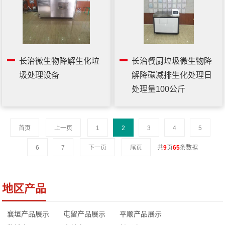
长治微生物降解生化垃
长治餐厨垃圾微生物降
圾处理设备
解降碳减排生化处理日
处理量100公斤
首页
上一页
1
2
3
4
5
6
7
下一页
尾页
共
9
页
65
条数据
地区产品
襄垣产品展示
屯留产品展示
平顺产品展示