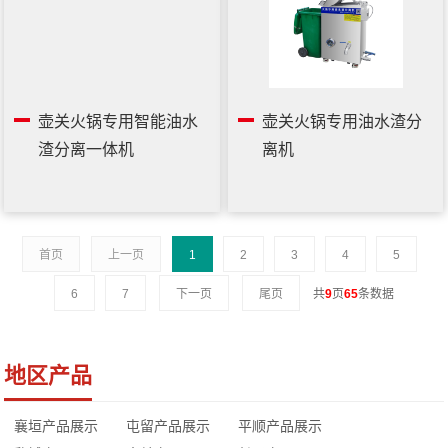
壶关火锅专用智能油水
壶关火锅专用油水渣分
渣分离一体机
离机
首页
上一页
1
2
3
4
5
6
7
下一页
尾页
共
9
页
65
条数据
地区产品
襄垣产品展示
屯留产品展示
平顺产品展示