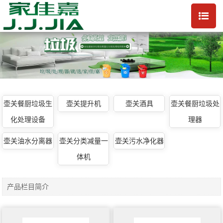
壶关餐厨垃圾生
壶关提升机
壶关酒具
壶关餐厨垃圾处
化处理设备
理器
壶关油水分离器
壶关分类减量一
壶关污水净化器
体机
产品栏目简介