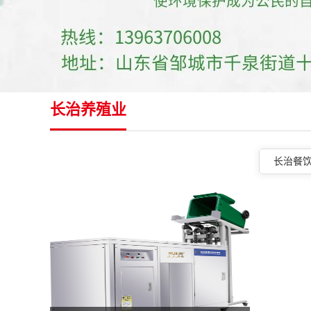
长治养殖业
长治餐