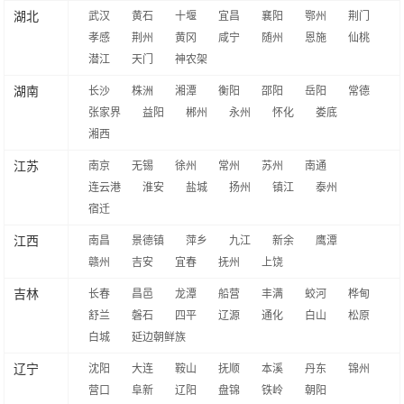
湖北
武汉
黄石
十堰
宜昌
襄阳
鄂州
荆门
孝感
荆州
黄冈
咸宁
随州
恩施
仙桃
潜江
天门
神农架
湖南
长沙
株洲
湘潭
衡阳
邵阳
岳阳
常德
张家界
益阳
郴州
永州
怀化
娄底
湘西
江苏
南京
无锡
徐州
常州
苏州
南通
连云港
淮安
盐城
扬州
镇江
泰州
宿迁
江西
南昌
景德镇
萍乡
九江
新余
鹰潭
赣州
吉安
宜春
抚州
上饶
吉林
长春
昌邑
龙潭
船营
丰满
蛟河
桦甸
舒兰
磐石
四平
辽源
通化
白山
松原
白城
延边朝鲜族
辽宁
沈阳
大连
鞍山
抚顺
本溪
丹东
锦州
营口
阜新
辽阳
盘锦
铁岭
朝阳