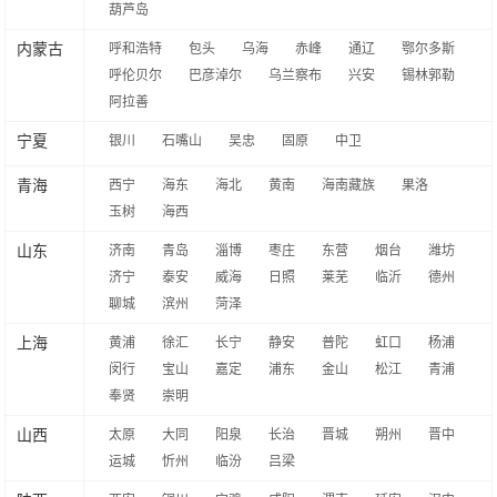
葫芦岛
内蒙古
呼和浩特
包头
乌海
赤峰
通辽
鄂尔多斯
呼伦贝尔
巴彦淖尔
乌兰察布
兴安
锡林郭勒
阿拉善
宁夏
银川
石嘴山
吴忠
固原
中卫
青海
西宁
海东
海北
黄南
海南藏族
果洛
玉树
海西
山东
济南
青岛
淄博
枣庄
东营
烟台
潍坊
济宁
泰安
威海
日照
莱芜
临沂
德州
聊城
滨州
菏泽
上海
黄浦
徐汇
长宁
静安
普陀
虹口
杨浦
闵行
宝山
嘉定
浦东
金山
松江
青浦
奉贤
崇明
山西
太原
大同
阳泉
长治
晋城
朔州
晋中
运城
忻州
临汾
吕梁