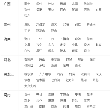
广西
南宁
柳州
桂林
梧州
北海
防城港
钦州
贵港
玉林
百色
贺州
河池
来宾
崇左
贵州
贵阳
六盘水
遵义
安顺
铜仁
黔西南
毕节
黔东南
黔南
海南
海口
三亚
三沙
五指山
琼海
儋州
文昌
万宁
东方
定安
屯昌
澄迈
临高
白沙
昌江
乐东
陵水
保亭
琼中
河北
石家庄
唐山
秦皇岛
邯郸
邢台
保定
张家口
承德
沧州
廊坊
衡水
黑龙江
哈尔滨
齐齐哈尔
鸡西
鹤岗
双鸭山
大庆
伊春
佳木斯
七台河
牡丹江
黑河
绥化
大兴安岭
河南
郑州
开封
洛阳
平顶山
安阳
鹤壁
新乡
焦作
济源
濮阳
许昌
漯河
三门峡
南阳
商丘
信阳
周口
驻马店