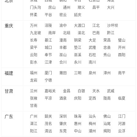
北京
东城
西城
朝阳
丰台
石景山
海淀
门头沟
房山
通州
顺义
昌平
大兴
怀柔
平谷
密云
延庆
重庆
万州
涪陵
渝中
大渡口
江北
沙坪坝
九龙坡
南岸
北碚
渝北
巴南
黔江
长寿
綦江
潼南
铜梁
大足
荣昌
璧山
梁平
城口
丰都
垫江
武隆
忠县
开州
云阳
奉节
巫山
巫溪
石柱
秀山
酉阳
彭水
江津
合川
永川
南川
福建
福州
厦门
莆田
三明
泉州
漳州
南平
龙岩
宁德
甘肃
兰州
嘉峪关
金昌
白银
天水
武威
张掖
平凉
酒泉
庆阳
定西
陇南
临夏
甘南
广东
广州
韶关
深圳
珠海
汕头
佛山
江门
湛江
茂名
肇庆
惠州
梅州
汕尾
河源
阳江
清远
东莞
中山
潮州
揭阳
云浮