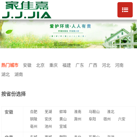
热门城市
安徽
北京
重庆
福建
广东
广西
河北
河南
湖北
湖南
按省份选择
安徽
合肥
芜湖
蚌埠
淮南
马鞍山
淮北
铜陵
安庆
黄山
滁州
阜阳
宿州
六安
亳州
池州
宣城