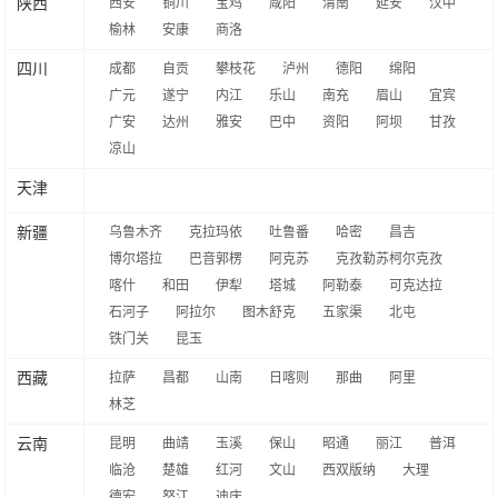
陕西
西安
铜川
宝鸡
咸阳
渭南
延安
汉中
榆林
安康
商洛
四川
成都
自贡
攀枝花
泸州
德阳
绵阳
广元
遂宁
内江
乐山
南充
眉山
宜宾
广安
达州
雅安
巴中
资阳
阿坝
甘孜
凉山
天津
新疆
乌鲁木齐
克拉玛依
吐鲁番
哈密
昌吉
博尔塔拉
巴音郭楞
阿克苏
克孜勒苏柯尔克孜
喀什
和田
伊犁
塔城
阿勒泰
可克达拉
石河子
阿拉尔
图木舒克
五家渠
北屯
铁门关
昆玉
西藏
拉萨
昌都
山南
日喀则
那曲
阿里
林芝
云南
昆明
曲靖
玉溪
保山
昭通
丽江
普洱
临沧
楚雄
红河
文山
西双版纳
大理
德宏
怒江
迪庆