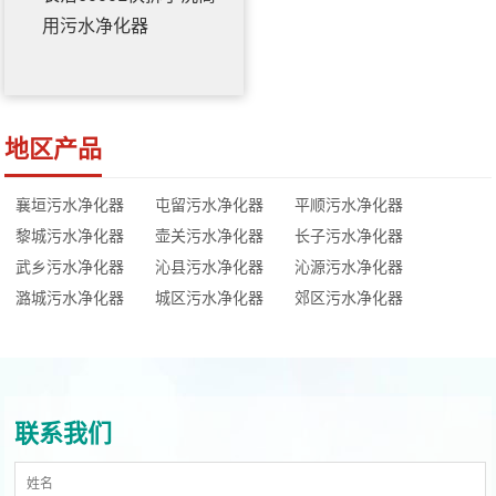
用污水净化器
地区产品
襄垣污水净化器
屯留污水净化器
平顺污水净化器
黎城污水净化器
壶关污水净化器
长子污水净化器
武乡污水净化器
沁县污水净化器
沁源污水净化器
潞城污水净化器
城区污水净化器
郊区污水净化器
联系我们