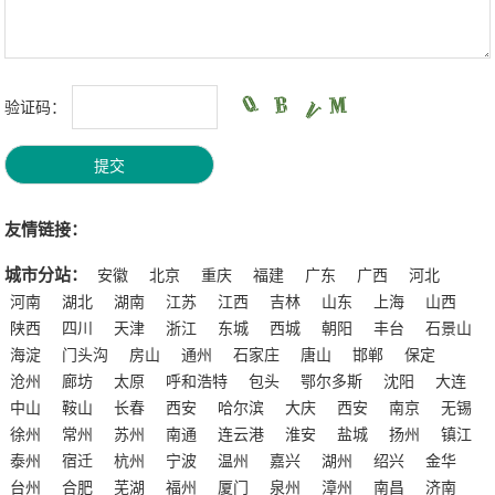
验证码：
友情链接：
城市分站：
安徽
北京
重庆
福建
广东
广西
河北
河南
湖北
湖南
江苏
江西
吉林
山东
上海
山西
陕西
四川
天津
浙江
东城
西城
朝阳
丰台
石景山
海淀
门头沟
房山
通州
石家庄
唐山
邯郸
保定
沧州
廊坊
太原
呼和浩特
包头
鄂尔多斯
沈阳
大连
中山
鞍山
长春
西安
哈尔滨
大庆
西安
南京
无锡
徐州
常州
苏州
南通
连云港
淮安
盐城
扬州
镇江
泰州
宿迁
杭州
宁波
温州
嘉兴
湖州
绍兴
金华
台州
合肥
芜湖
福州
厦门
泉州
漳州
南昌
济南