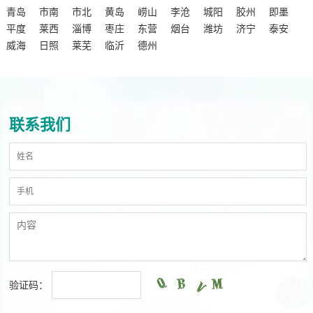
青岛
市南
市北
黄岛
崂山
李沧
城阳
胶州
即墨
平度
莱西
淄博
枣庄
东营
烟台
潍坊
济宁
泰安
威海
日照
莱芜
临沂
德州
联系我们
验证码：