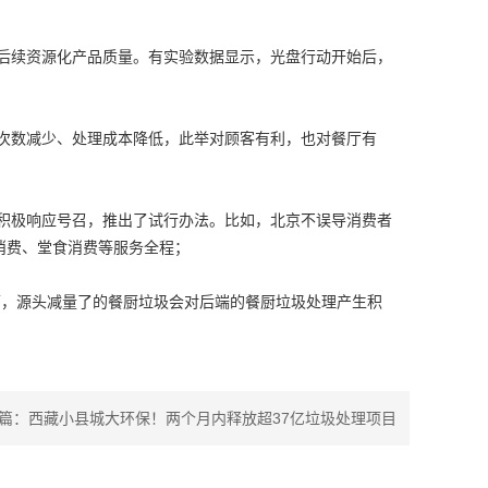
后续资源化产品质量。有实验数据显示，光盘行动开始后，
次数减少、处理成本降低，此举对顾客有利，也对餐厅有
积极响应号召，推出了试行办法。比如，北京不误导消费者
消费、堂食消费等服务全程；
况下，源头减量了的餐厨垃圾会对后端的餐厨垃圾处理产生积
篇：
西藏小县城大环保！两个月内释放超37亿垃圾处理项目