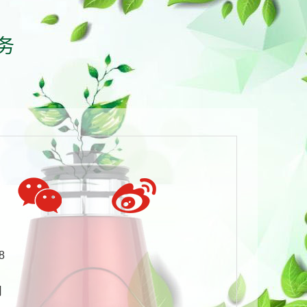
务
8
司