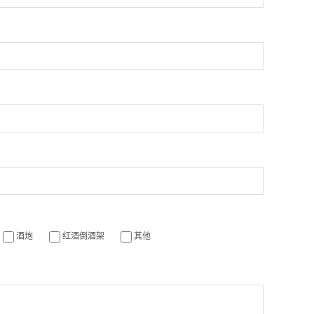
酒炮
红酒倒酒架
其他